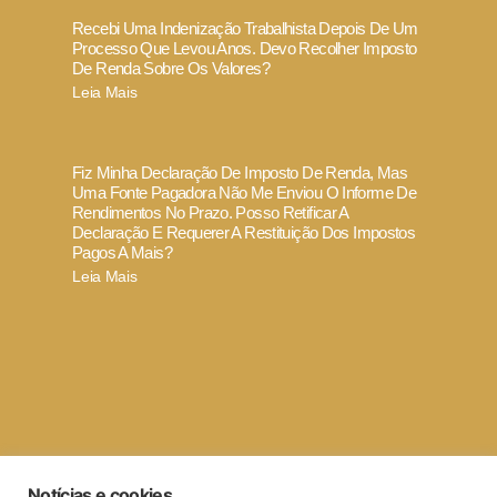
Recebi Uma Indenização Trabalhista Depois De Um
Processo Que Levou Anos. Devo Recolher Imposto
De Renda Sobre Os Valores?
Leia Mais
Fiz Minha Declaração De Imposto De Renda, Mas
Uma Fonte Pagadora Não Me Enviou O Informe De
Rendimentos No Prazo. Posso Retificar A
Declaração E Requerer A Restituição Dos Impostos
Pagos A Mais?
Leia Mais
Termo de Uso e Política de Privacidade
Notícias e cookies
Código de ética e conduta