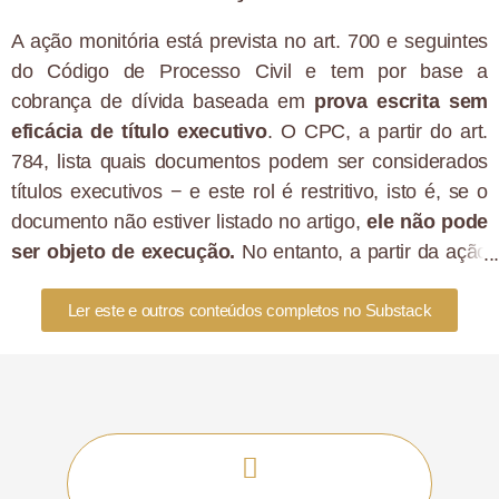
A ação monitória está prevista no art. 700 e seguintes
do Código de Processo Civil e tem por base a
cobrança de dívida baseada em
prova escrita sem
eficácia de título executivo
. O CPC, a partir do art.
784, lista quais documentos podem ser considerados
títulos executivos − e este rol é restritivo, isto é, se o
documento não estiver listado no artigo,
ele não pode
ser objeto de execução.
No entanto, a partir da ação
monitória, qualquer meio de prova idôneo pode ser
utilizado para prosseguir com a ação, inclusive as
Ler este e outros conteúdos completos no Substack
provas orais documentadas.
O curso da ação monitória é o seguinte: o juiz
analisará as provas apresentadas e, se entender que
são legítimas, citará o réu para que ele realize o
pagamento em 15 dias ou apresente defesa neste