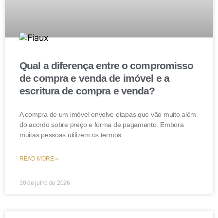
APELAÇÃO. Des(a). HENRIQUE CARLOS DE
ANDRADE FIGUEIRA – Julgamento: 24/07/2018 –
QUINTA CÂMARA CÍVEL)
Conclusão
Qual a diferença entre o compromisso
de compra e venda de imóvel e a
Em resumo, as mensagens trocadas em aplicativos de
escritura de compra e venda?
mensagens podem ser poderosas aliadas na
comprovação de uma dívida ou obrigação em uma
A compra de um imóvel envolve etapas que vão muito além
do acordo sobre preço e forma de pagamento. Embora
Ação Monitória. No entanto, é crucial seguir
muitas pessoas utilizem os termos
procedimentos adequados para garantir a
autenticidade e a relevância das mensagens como
READ MORE »
prova judicial, como por exemplo, a partir da realização
de uma ata notorial.
30 de julho de 2026