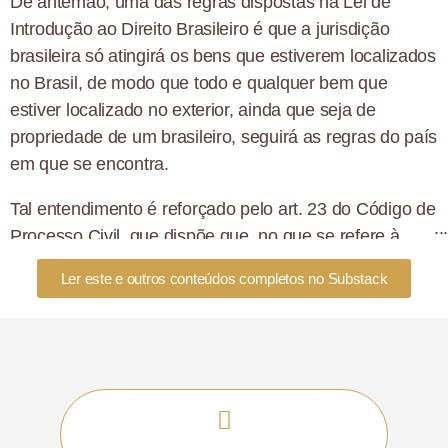
De antemão, uma das regras dispostas na Lei de
Introdução ao Direito Brasileiro é que a jurisdição
brasileira só atingirá os bens que estiverem localizados
no Brasil, de modo que todo e qualquer bem que
estiver localizado no exterior, ainda que seja de
propriedade de um brasileiro, seguirá as regras do país
em que se encontra.
Tal entendimento é reforçado pelo art. 23 do Código de
Processo Civil, que dispõe que, no que se refere à
matéria de sucessão hereditária, a autoridade judiciária
Ler este e outros conteúdos completos no Substack
brasileira tem competência para definir toda e qualquer
questão de partilha de bens situados no Brasil.
E como isso se relaciona com os
testamentos