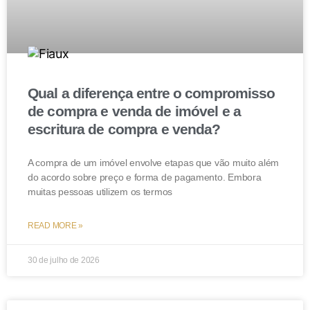
REALIZAÇÃO DE TESTAMENTO NESSE PAÍS.
CIRCUNSTÂNCIAS PREVALENTES A DEFINIR A
LEX REI SITAE COMO A REGENTE DA SUCESSÃO
RELATIVA AO ALUDIDO BEM. APLICAÇÃO. 4.
PRETENSÃO DE SOBREPARTILHAR O IMÓVEL
Qual a diferença entre o compromisso
SITO NA ALEMANHA OU O PRODUTO DE SUA
de compra e venda de imóvel e a
VENDA. INADMISSIBILIDADE. RECONHECIMENTO,
escritura de compra e venda?
PELA LEI E PELO PODER JUDICIÁRIO ALEMÃO,
DA CONDIÇÃO DE HERDEIRA ÚNICA DO BEM.
A compra de um imóvel envolve etapas que vão muito além
INCORPORAÇÃO AO SEU PATRIMÔNIO JURÍDICO
do acordo sobre preço e forma de pagamento. Embora
POR DIREITO PRÓPRIO. LEI DO DOMICÍLIO DO DE
muitas pessoas utilizem os termos
CUJUS. INAPLICABILIDADE ANTES E DEPOIS DO
ENCERRAMENTO DA SUCESSÃO RELACIONADA
READ MORE »
AO IMÓVEL SITUADO NO EXTERIOR. 5.
30 de julho de 2026
IMPUTAÇÃO DE MÁ-FÉ DA INVENTARIANTE.
INSUBSISTÊNCIA. 6. RECURSO ESPECIAL
IMPROVIDO.