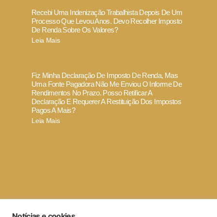
Recebi Uma Indenização Trabalhista Depois De Um
Processo Que Levou Anos. Devo Recolher Imposto
De Renda Sobre Os Valores?
Leia Mais
Fiz Minha Declaração De Imposto De Renda, Mas
Uma Fonte Pagadora Não Me Enviou O Informe De
Rendimentos No Prazo. Posso Retificar A
Declaração E Requerer A Restituição Dos Impostos
Pagos A Mais?
Leia Mais
Termo de Uso e Política de Privacidade
Notícias e cookies
Código de ética e conduta