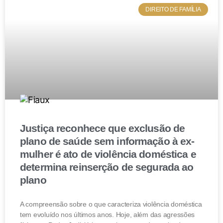
DIREITO DE FAMÍLIA
(STJ – REsp: 1362400 SP 2012/0219242-9, Relator:
Ministro MARCO AURÉLIO BELLIZZE, Data de
Julgamento: 28/04/2015, T3 – TERCEIRA TURMA,
Data de Publicação: DJe 05/06/2015 RSDF vol. 102 p.
45 RT vol. 960 p. 643)
Conclusão
Quando se trata de testamento, as regras podem
Justiça reconhece que exclusão de
confundir um pouco quem deseja deixar um
plano de saúde sem informação à ex-
documento com todas suas vontades para doação dos
mulher é ato de violência doméstica e
determina reinserção de segurada ao
seus bens após a morte.
plano
Por isso, caso você tenha bens localizados fora do
Brasil, é essencial procurar um advogado especialista
A compreensão sobre o que caracteriza violência doméstica
tem evoluído nos últimos anos. Hoje, além das agressões
em Direito Sucessório do país em que os bens estão