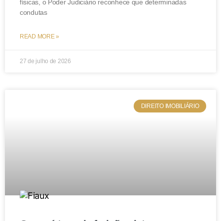
físicas, o Poder Judiciário reconhece que determinadas
situados. Só assim será possível resguardar que a
condutas
sucessão dos seus bens seja feita de acordo com a
sua vontade.
READ MORE »
27 de julho de 2026
DIREITO IMOBILIÁRIO