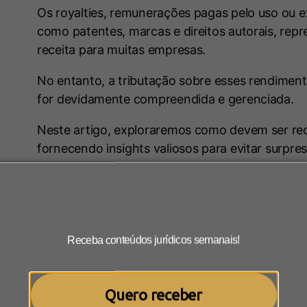
Os royalties, remunerações pagas pelo uso ou e
como patentes, marcas e direitos autorais, re
receita para muitas empresas.
No entanto, a tributação sobre esses rendime
for devidamente compreendida e gerenciada.
Neste artigo, exploraremos como devem ser reco
fornecendo insights valiosos para evitar surpres
A classificação dos royalti
Receba conteúdos jurídicos semanais!
No Brasil, a Lei n. 4.506/1964 regula a tributaçã
salientar que esta é uma lei antiga, que não co
e que é objeto de críticas entre os especialistas.
Quero receber