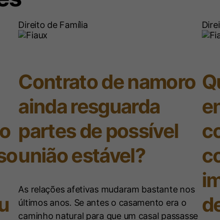
Outro fator importante acerca do recolhimento 
entendimento do STF, o valor recebido dos roya
Direito de Família
Dire
faturamento da empresa e, por consequência, d
conforme se verifica nesta decisão do STJ:
TRIBUTÁRIO. RECURSO ESPECIAL. INTERPO
Contrato de namoro
Qu
CPC/1973. COOPERATIVA DE PESQUISA AGRO
GRÃOS E MUDAS. DESENVOLVIMENTO DE TECN
ainda resguarda
en
QUALIDADE DA MERCADORIA. ROYALTIES. CONT
9.718/1998. BASE DE CÁLCULO. INCLUSÃO. POSS
ao
partes de possível
c
Federal firmou entendimento, segundo o qual a r
de definição da base de cálculo de incidência d
so
união estável?
c
são termos equivalentes e consistem na totalid
im
de mercadorias, de serviços ou de mercadorias 
soma das receitas oriundas do exercício das ativ
As relações afetivas mudaram bastante nos
ou
d
Precedentes. 2. A pesquisa científica ou tecnol
últimos anos. Se antes o casamento era o
produto oferecido, tornando-o atraente para o
caminho natural para que um casal passasse