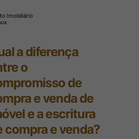
de royalties é que, segundo
lties compõe a receita bruta e
ito Imobiliário
eve ser tributada pelo PIS e COFINS,
SIÇÃO COM FUNDAMENTO NO
al a diferença
PECUÁRIA. VENDA DE SEMENTES,
OLOGIA. FATO DEFINIDOR DA
tre o
RIBUIÇÃO AO PIS E COFINS. LEI
IBILIDADE. 1. O Supremo Tribunal
ompromisso de
eceita bruta e o faturamento, para fins
a contribuição para o PIS e da COFINS,
ompra e venda de
ade das receitas auferidas com a venda
óvel e a escritura
e serviços, assim entendido como a
idades empresariais típicas.
e compra e venda?
ógica cria, melhora ou desenvolve o
s potenciais compradores interessados