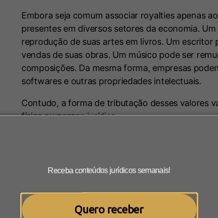
Embora seja comum associar royalties apenas ao 
presentes em diversos setores da economia. Um i
reprodução de suas artes em livros. Um escritor
vendas de suas obras. Um músico pode ser remu
composições. Da mesma forma, empresas podem r
softwares e outras propriedades intelectuais.
Contudo, a forma de tributação desses valores va
física ou pessoa jurídica.
Como funciona a tributação dos royalties pagos 
Quando os royalties são pagos diretamente ao au
Receba conteúdos jurídicos semanais!
recebidos são considerados rendimentos tributáv
Na prática, imagine um ilustrador que licencia su
livros didáticos. Ou um escritor que recebe um p
Quero receber