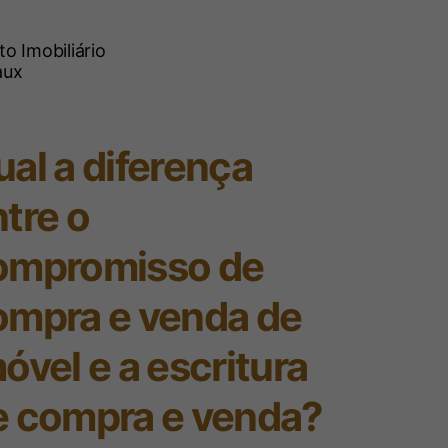
ito Imobiliário
TF, sem data prevista para julgamento,
m que é legítima a cobrança do imposto
 os recursos advêm do Brasil, mas não
al a diferença
tre o
egional Federal da 3ª Região:
ompromisso de
SSOA FÍSICA. RENDIMENTOS DE
NO EXTERIOR. TRIBUTAÇÃO ÚNICA.
ompra e venda de
S nºs 9.249/95 E 9.779/99. PRINCÍPIO
, § 6º DA CF E ART. 111 DO CTN). NÃO
óvel e a escritura
DE FORMA DIFERENTE AQUELES QUE
e compra e venda?
RECONHECIMENTO PARCIAL DO
S. RECURSO DE APELAÇÃO DA UNIÃO