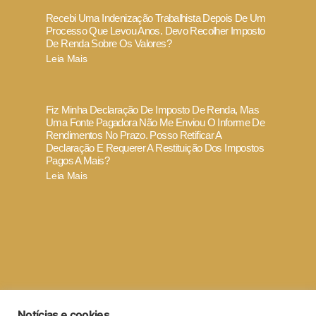
Recebi Uma Indenização Trabalhista Depois De Um
Processo Que Levou Anos. Devo Recolher Imposto
De Renda Sobre Os Valores?
Leia Mais
Fiz Minha Declaração De Imposto De Renda, Mas
Uma Fonte Pagadora Não Me Enviou O Informe De
Rendimentos No Prazo. Posso Retificar A
Declaração E Requerer A Restituição Dos Impostos
Pagos A Mais?
Leia Mais
Termo de Uso e Política de Privacidade
Notícias e cookies
Código de ética e conduta