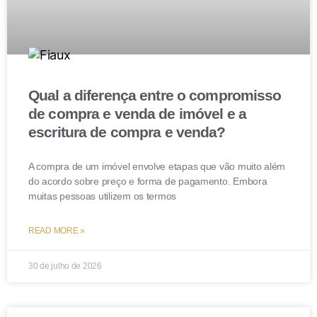
não residencial rescindida pela venda do imóvel.
Inexistência de notificação prévia ao locatário quanto a
venda ou eventual exercício de preferência. Omissão
do locador quanto a seus deveres a ensejar a
devolução da caução dada em garantia; pagamento da
Qual a diferença entre o compromisso
multa rescisória no valor de três meses de aluguel e
de compra e venda de imóvel e a
danos morais quanto a perda dos investimentos
escritura de compra e venda?
realizados e fundo de comércio, bem estimados em R$
50.000,00 RECURSO A QUE SE NEGA
A compra de um imóvel envolve etapas que vão muito além
do acordo sobre preço e forma de pagamento. Embora
PROVIMENTO. Majoração dos honorários a 15%.
muitas pessoas utilizem os termos
(0271058-13.2019.8.19.0001 – APELAÇÃO. Des(a).
MARCELO ALMEIDA – Julgamento: 15/12/2022 –
READ MORE »
VIGESIMA PRIMEIRA CAMARA DE DIREITO
PRIVADO (ANTIGA 19ª CÂMARA CÍVEL)
30 de julho de 2026
Conclusão