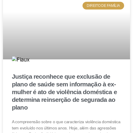
DIREITO DE FAMÍLIA
A venda de um imóvel alugado é viável, mas exige
atenção a detalhes legais, como o respeito ao Direito
de Preferência e a observação do contrato de locação.
Seguir as normas previstas pela Lei do Inquilinato e
contar com o suporte de um advogado especializado
são passos essenciais para garantir uma transação
segura, evitando problemas futuros e protegendo os
interesses de todas as partes envolvidas.
Justiça reconhece que exclusão de
plano de saúde sem informação à ex-
mulher é ato de violência doméstica e
determina reinserção de segurada ao
plano
A compreensão sobre o que caracteriza violência doméstica
tem evoluído nos últimos anos. Hoje, além das agressões