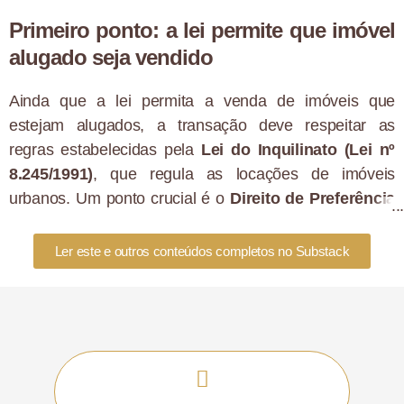
Primeiro ponto: a lei permite que imóvel
alugado seja vendido
Ainda que a lei permita a venda de imóveis que
estejam alugados, a transação deve respeitar as
regras estabelecidas pela
Lei do Inquilinato (Lei nº
8.245/1991)
, que regula as locações de imóveis
urbanos. Um ponto crucial é o
Direito de Preferência
do inquilino, assegurado pelos artigos 27 a 34 da lei
em questão.
Ler este e outros conteúdos completos no Substack
O Direito de Preferência garante ao locatário a
prioridade na compra do imóvel antes de qualquer
terceiro. Isso significa que, caso o proprietário decida
vender o imóvel durante a vigência do contrato de
locação, ele deve notificar o inquilino formalmente,