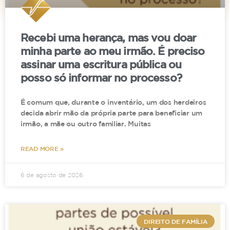
familiares, passam a ser analisadas com maior
cautela. O recado é claro: planejamento sucessório
Recebi uma herança, mas vou doar
é legítimo, mas não pode ser utilizado como
minha parte ao meu irmão. É preciso
instrumento para esvaziar responsabilidades.
assinar uma escritura pública ou
O que diz a jurisprudência?
posso só informar no processo?
No caso da doação inoficiosa, é importante
É comum que, durante o inventário, um dos herdeiros
destacar que existe um prazo para impugnar a
decida abrir mão da própria parte para beneficiar um
irmão, a mãe ou outro familiar. Muitas
doação, que é contado a partir do registro do ato
de doação, conforme se verifica nesta decisão do
READ MORE »
STJ:
6 de agosto de 2026
PROCESSUAL CIVIL. AGRAVO INTERNO NO
AGRAVO EM RECURSO ESPECIAL. RECURSO
MANEJADO SOB A ÉGIDE DO NCPC. AÇÃO
ANULATÓRIA DE DOAÇÃO INOFICIOSA.
DIREITO DE FAMÍLIA