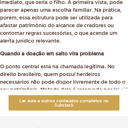
imediato, que seria o filho. À primeira vista, pode
parecer apenas uma escolha familiar. Na prática,
porém, essa estrutura pode ser utilizada para
afastar patrimônio do alcance de credores ou
contornar regras sucessórias, o que acende um
alerta jurídico relevante.
Quando a doação em salto vira problema
O ponto central está na chamada legítima. No
direito brasileiro, quem possui herdeiros
necessários não pode dispor livremente de todo o
seu patrimônio. Metade dele é reservada por lei a
esses herdeiros. A outra metade, a parte
Ler este e outros conteúdos completos no
disponível, pode ser objeto de doação.
Substack
Quando alguém doa além desse limite, surge a
chamada doação inoficiosa, que pode ser anulada