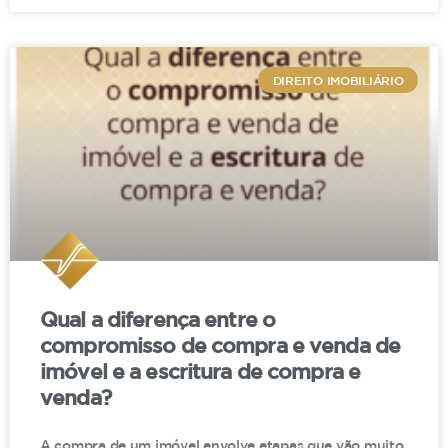
Ministro Moura Ribeiro, Terceira Turma, julgado
em 17/10/2022, DJe de 19/10/2022.)
DIREITO IMOBILIÁRIO
Conclusão
A doação em salto pode até parecer uma solução
eficiente no papel, mas, sem o devido cuidado, se
transforma em fonte de insegurança jurídica. O
movimento recente dos tribunais indica que
estruturas antes toleradas tendem a ser cada vez
mais questionadas.
Qual a diferença entre o
compromisso de compra e venda de
imóvel e a escritura de compra e
venda?
A compra de um imóvel envolve etapas que vão muito