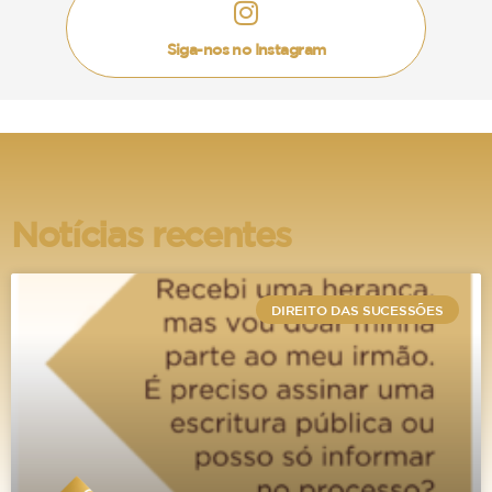
familiar seja constituída no regime do Simples
Nacional, restando a ela a escolha entre o
Siga-nos no Instagram
regime de lucro real e o do lucro presumido,
sendo o mais indicado para este tipo de
empresa o regime de
lucro presumido.
Neste tipo de regime, os tributos a serem pagos
são o ISS (Imposto sobre Serviços), PIS
Notícias recentes
(Programa de Integração Social) e COFINS
(Contribuição para o Financiamento da
Seguridade Social), estes declarados e
DIREITO DAS SUCESSÕES
recolhidos mensalmente, e o CSLL (Contribuição
Social sobre o Lucro Líquido), cobrado
trimestralmente.
No entanto, estes impostos só incidirão sobre o
faturamento da
holding,
que só acontecerá se
ela receber proventos dos seus bens, como