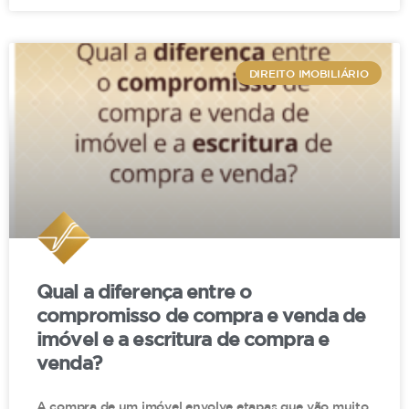
imóveis incorporados ao patrimônio de pessoa
jurídica em realização de capital social. Art. 156,
2º, I da CF, regulamentada pelos arts. 36 e 37 do
DIREITO IMOBILIÁRIO
CTN. Empresa que tem como objeto social a
participação em outras sociedades (holding)
exceto nas de responsabilidade solidária.
Documentação que demonstra que a sociedade
foi constituída com a finalidade de blindagem
patrimonial. Holding familiar que possui o
objetivo de centralização e unificação dos bens
patrimoniais pertencentes aos sócios.
Qual a diferença entre o
Desvirtuamento da finalidade da imunidade
compromisso de compra e venda de
tributária, que visa ao incentivo do
imóvel e a escritura de compra e
desenvolvimento da atividade produtiva,
venda?
geração de empregos, circulação de riquezas e
melhorias sociais. Normas imunizantes que
A compra de um imóvel envolve etapas que vão muito