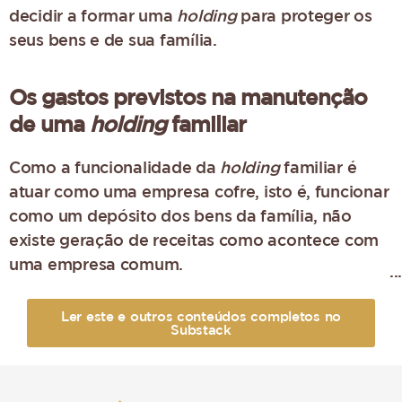
decidir a formar uma
holding
para proteger os
seus bens e de sua família.
Os gastos previstos na manutenção
de uma
holding
familiar
Como a funcionalidade da
holding
familiar é
atuar como uma empresa cofre, isto é, funcionar
como um depósito dos bens da família, não
existe geração de receitas como acontece com
uma empresa comum.
Assim, os gastos decorrentes de contratação de
Ler este e outros conteúdos completos no
funcionários, despesas trabalhistas, locação de
Substack
espaço, entre outros, não estarão presentes no
rol de despesas de manutenção. No entanto, isto
não significa que os proprietários não terão