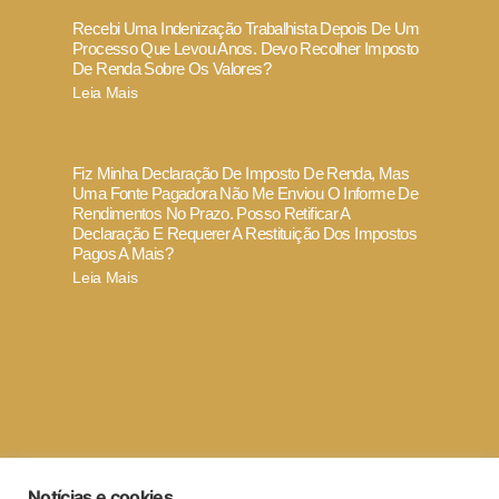
Recebi Uma Indenização Trabalhista Depois De Um
Processo Que Levou Anos. Devo Recolher Imposto
De Renda Sobre Os Valores?
Leia Mais
Fiz Minha Declaração De Imposto De Renda, Mas
Uma Fonte Pagadora Não Me Enviou O Informe De
Rendimentos No Prazo. Posso Retificar A
Declaração E Requerer A Restituição Dos Impostos
Pagos A Mais?
Leia Mais
Termo de Uso e Política de Privacidade
Notícias e cookies
Código de ética e conduta