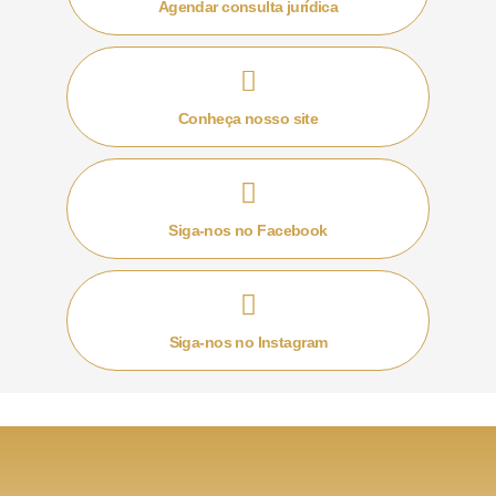
Agendar consulta jurídica
alternativa no planejamento sucessório.
Como ocorre a instituição do usufruto?
Conheça nosso site
Entendido o conceito de usufruto, passamos para a
compreensão da natureza da instituição de usufruto.
A instituição ocorrerá quando o proprietário de um bem
Siga-nos no Facebook
confere a um terceiro o direito de usufruir da coisa, ou
seja, permite ao indivíduo o direito de usar e gozar do
bem.
Siga-nos no Instagram
Nesta forma de usufruto, há a cobrança de ITCMD
sobre a transferência do direito de usufruto.
Um exemplo comum de instituição de usufruto ocorre
quando um filho permite que seus pais usufrutuem de