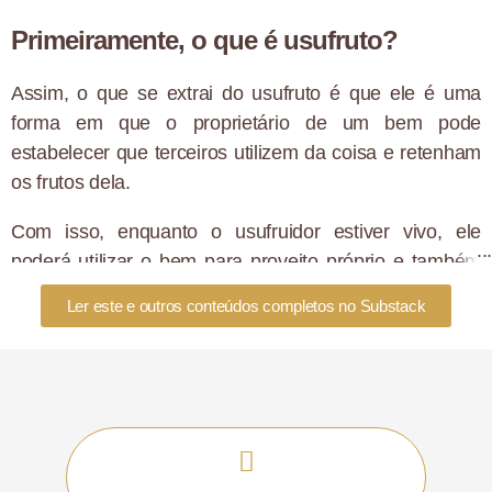
Primeiramente, o que é usufruto?
Assim, o que se extrai do usufruto é que ele é uma
forma em que o proprietário de um bem pode
estabelecer que terceiros utilizem da coisa e retenham
os frutos dela.
Com isso, enquanto o usufruidor estiver vivo, ele
poderá utilizar o bem para proveito próprio e também
usufruir dos rendimentos gerados pela coisa, como os
Ler este e outros conteúdos completos no Substack
aluguéis, por exemplo.
Além disso, pela lei, o usufruto não pode ser vendido
para terceiros, somente ser transferido de forma
gratuita ou onerosa.
A doação com reserva de usufruto é uma boa