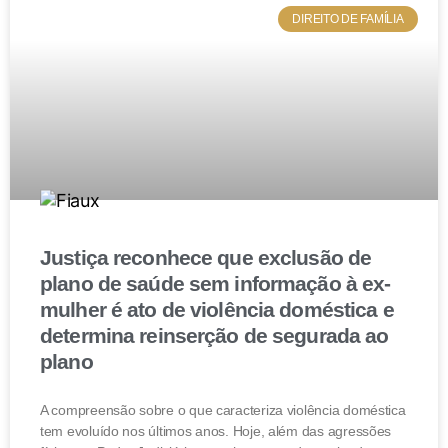
remessa dos autos ao Tribunal de origem, a fim de que,
DIREITO DE FAMÍLIA
superada a questão, prossiga no julgamento da
apelação. (REsp n. 2.011.981/SP, relator Ministro Ricardo
Villas Bôas Cueva, Terceira Turma, julgado em
9/12/2025, DJEN de 17/12/2025.)
Conclusão
A decisão do STJ reforça uma diretriz importante: a
proteção do bem de família não se congela no tempo.
Justiça reconhece que exclusão de
União estável e filhos constituídos após a hipoteca
plano de saúde sem informação à ex-
podem, sim, tornar o imóvel impenhorável, desde que ele
mulher é ato de violência doméstica e
seja a residência da família.
determina reinserção de segurada ao
plano
A compreensão sobre o que caracteriza violência doméstica
tem evoluído nos últimos anos. Hoje, além das agressões