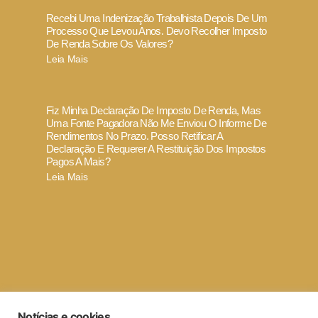
Recebi Uma Indenização Trabalhista Depois De Um
Processo Que Levou Anos. Devo Recolher Imposto
De Renda Sobre Os Valores?
Leia Mais
Fiz Minha Declaração De Imposto De Renda, Mas
Uma Fonte Pagadora Não Me Enviou O Informe De
Rendimentos No Prazo. Posso Retificar A
Declaração E Requerer A Restituição Dos Impostos
Pagos A Mais?
Leia Mais
Termo de Uso e Política de Privacidade
Notícias e cookies
Código de ética e conduta