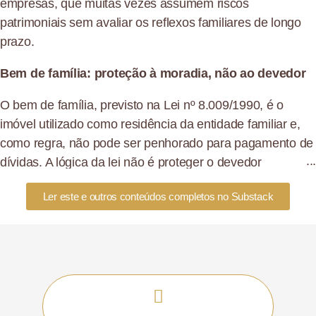
empresas, que muitas vezes assumem riscos
patrimoniais sem avaliar os reflexos familiares de longo
prazo.
Bem de família: proteção à moradia, não ao devedor
O bem de família, previsto na Lei nº 8.009/1990, é o
imóvel utilizado como residência da entidade familiar e,
como regra, não pode ser penhorado para pagamento de
dívidas. A lógica da lei não é proteger o devedor
inadimplente, mas preservar o direito fundamental à
Ler este e outros conteúdos completos no Substack
moradia de quem depende daquele imóvel para viver.
A jurisprudência do STJ há tempos reconhece que essa
proteção alcança não apenas famílias formalmente
constituídas, mas também união estável e outras formas
de entidade familiar. O ponto central é a destinação do
imóvel: se ele serve efetivamente como residência da