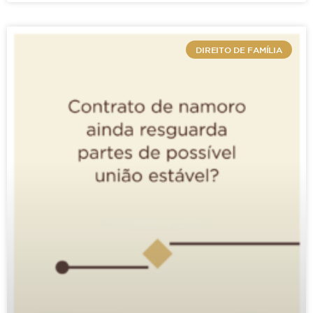
ALIENAÇÃO PARENTAL – Descumprimento de
acordo homologado com relação a visitas do
DIREITO DE FAMÍLIA
genitor à menor
– Alienação parental verificada
– Possibilidade de reconhecimento da
ocorrência de alienação parental e aplicação
das medidas respectivas no curso do processo
já decida em sede de agravo de instrumento –
Modificação da guarda deferida em favor do
genitor em razão do comprovada alienação
parental e óbice ao exercício do direito de
visitas
– Alegações acerca da alegada má
prática do patrono da ré que devem ser
arguidas em sede própria- Recurso não provido.
(TJ-SP – AC: 00622688320128260224 SP
0062268-83.2012.8.26.0224, Relator: José
Carlos Ferreira Alves, Data de Julgamento: