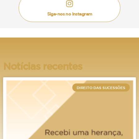
poderão ser causados no menor são
imensuráveis, além de piorar a situação entre os
Siga-nos no Instagram
pais da criança.
E quando não houver uma ação
judicial que tenha
regulamentado as visitas?
Notícias recentes
Neste caso, o pai da criança poderá iniciar um
processo judicial requisitando que o juiz
DIREITO DAS SUCESSÕES
estabeleça um regime de visitas, sempre
visando atender o melhor interesse da criança.
A partir dai, em caso de descumprimento pela
mãe, poderão ser impostas as medidas para
efetivação das visitas, conforme falamos no