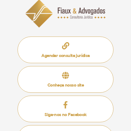
lo?
Caso as datas da visita entre pai e filho tenham
sido acordadas em processo judicial, seja em
ação de guarda, seja em processo de divórcio, é
possível que o genitor inicie um processo judicial
exigindo o cumprimento da sentença que
Agendar consulta jurídica
determinou as visitas.
Neste caso, o juiz poderá determinar uma multa
diária em razão do descumprimento da
Conheça nosso site
determinação judicial ou até mesmo ordenar
uma busca e apreensão da criança, feita através
de um oficial de justiça.
Siga-nos no Facebook
Por óbvio esta é uma medida muito extrema e
que deve ser evitada, afinal, os traumas que