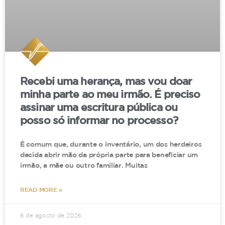
A comprovação da alienação ocorrerá dentro do
processo, feita através de profissionais
especializados e a depender da constatação, é
possível até que a mãe perca a guarda da
criança!
Recebi uma herança, mas vou doar
minha parte ao meu irmão. É preciso
O que diz a jurisprudência?
assinar uma escritura pública ou
posso só informar no processo?
Um exemplo do assunto que acabamos de tratar
é a seguinte decisão judicial, proferida pelo
É comum que, durante o inventário, um dos herdeiros
Tribunal de Justiça de São Paulo.
decida abrir mão da própria parte para beneficiar um
irmão, a mãe ou outro familiar. Muitas
Nela o desembargador atestou a alienação
parental feita pela mãe ao menor e, dada à
READ MORE »
gravidade, reverteu a guarda ao pai. Vejamos.
6 de agosto de 2026
APELAÇÃO CÍVEL – DIVÓRCIO CONSENSUAL –