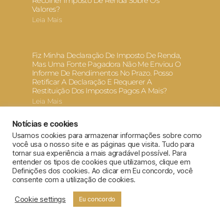
Recolher Imposto De Renda Sobre Os
Valores?
Leia Mais
Fiz Minha Declaração De Imposto De Renda,
Mas Uma Fonte Pagadora Não Me Enviou O
Informe De Rendimentos No Prazo. Posso
Retificar A Declaração E Requerer A
Restituição Dos Impostos Pagos A Mais?
Leia Mais
Notícias e cookies
Usamos cookies para armazenar informações sobre como
você usa o nosso site e as páginas que visita. Tudo para
tornar sua experiência a mais agradável possível. Para
entender os tipos de cookies que utilizamos, clique em
Definições dos cookies. Ao clicar em Eu concordo, você
consente com a utilização de cookies.
Termo de Uso e Política de Privacidade
Código de ética e conduta
Cookie settings
Eu concordo
Todos os direitos reservados a Fiaux e Advogados