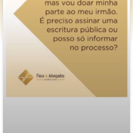
item anterior.
Pode a guarda do meu filho ser
alterada em caso de
descumprimento das visitas?
Sim, isto é plenamente possível. Caso seja
demonstrado que a ação da mãe em impedir a
visita do pai aos filhos está prejudicando a
relação entre eles, é possível que o pai requisite
a alteração da guarda da criança.
Esta reversão será possível se for comprovada a
alienação parental
feita pela mãe. A alienação
parental é um assunto que vem sendo
severamente combatido nas decisões judiciais.