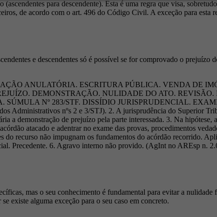
ho (ascendentes para descendente). Esta é uma regra que visa, sobretudo,
iros, de acordo com o art. 496 do Código Civil. A exceção para esta re
endentes e descendentes só é possível se for comprovado o prejuízo do
AÇÃO ANULATÓRIA. ESCRITURA PÚBLICA. VENDA DE IM
EJUÍZO. DEMONSTRAÇÃO. NULIDADE DO ATO. REVISÃO. M
 Nº 283/STF. DISSÍDIO JURISPRUDENCIAL. EXAME PREJUDIC
s Administrativos nºs 2 e 3/STJ). 2. A jurisprudência do Superior Trib
ria a demonstração de prejuízo pela parte interessada. 3. Na hipótese, 
 acórdão atacado e adentrar no exame das provas, procedimentos vedado
es do recurso não impugnam os fundamentos do acórdão recorrido. Apl
ncial. Precedente. 6. Agravo interno não provido. (AgInt no AREsp n. 2.
íficas, mas o seu conhecimento é fundamental para evitar a nulidade fu
ar se existe alguma exceção para o seu caso em concreto.