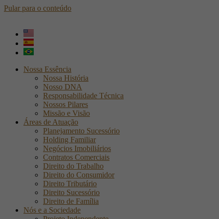
Pular para o conteúdo
Nossa Essência
Nossa História
Nosso DNA
Responsabilidade Técnica
Nossos Pilares
Missão e Visão
Áreas de Atuação
Planejamento Sucessório
Holding Familiar
Negócios Imobiliários
Contratos Comerciais
Direito do Trabalho
Direito do Consumidor
Direito Tributário
Direito Sucessório
Direito de Família
Nós e a Sociedade
Projeto Independente