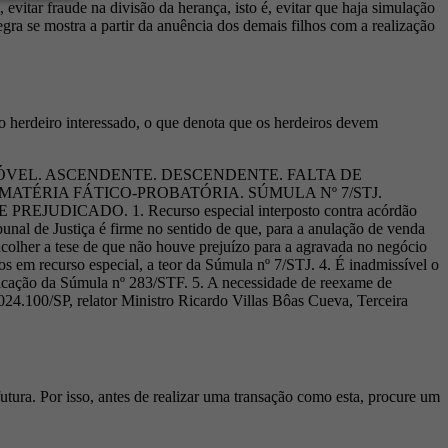
 evitar fraude na divisão da herança, isto é, evitar que haja simulação
gra se mostra a partir da anuência dos demais filhos com a realização
 herdeiro interessado, o que denota que os herdeiros devem
ÓVEL. ASCENDENTE. DESCENDENTE. FALTA DE
ATÉRIA FÁTICO-PROBATÓRIA. SÚMULA Nº 7/STJ.
ADO. 1. Recurso especial interposto contra acórdão
unal de Justiça é firme no sentido de que, para a anulação de venda
acolher a tese de que não houve prejuízo para a agravada no negócio
s em recurso especial, a teor da Súmula nº 7/STJ. 4. É inadmissível o
icação da Súmula nº 283/STF. 5. A necessidade de reexame de
024.100/SP, relator Ministro Ricardo Villas Bôas Cueva, Terceira
tura. Por isso, antes de realizar uma transação como esta, procure um