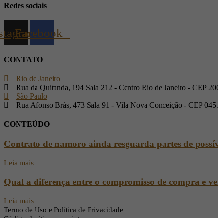
Redes sociais
stagram
Facebook
CONTATO
Rio de Janeiro
Rua da Quitanda, 194 Sala 212 - Centro Rio de Janeiro - CEP 2
São Paulo
Rua Afonso Brás, 473 Sala 91 - Vila Nova Conceição - CEP 045
CONTEÚDO
Contrato de namoro ainda resguarda partes de possív
Leia mais
Qual a diferença entre o compromisso de compra e ve
Leia mais
Termo de Uso e Política de Privacidade