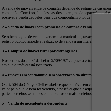
A venda de imóveis entre os cônjuges depende do regime de casamento
comunhão. Com isso, àqueles casados no regime de separação total é p
possível a venda daqueles bens que componham o rol de bens particula
2 – Venda de imóvel com promessa de compra e venda averbada 
Se o bem objeto de venda tiver em sua matrícula a gravação de promes
registro público impede a realização de venda a um interessado. Em vis
3 – Compra de imóvel rural por estrangeiros
Nos termos do art. 3º da Lei nº 5.709/1971, a pessoa estrangeira só p
em que o imóvel está localizado.
4 – Imóveis em condomínio sem observação do direito de preferê
O art. 504 do Código Civil estabelece que o imóvel em condomínio i
valor pelo qual o bem foi vendido, é possível que ele adjudique par
parte a terceiros sem antes comunicar os demais herdeiros.
5 – Venda de ascendente a descendente