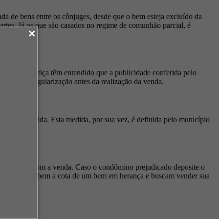
da de bens entre os cônjuges, desde que o bem esteja excluído da
artes. Já os que são casados no regime de comunhão parcial, é
unais de Justiça têm entendido que a publicidade conferida pelo
cessária a regularização antes da realização da venda.
ação indefinida. Esta medida, por sua vez, é definida pelo município
r de acordo com a venda. Caso o condômino prejudicado deposite o
rdeiros que recebem a cota de um bem em herança e buscam vender sua