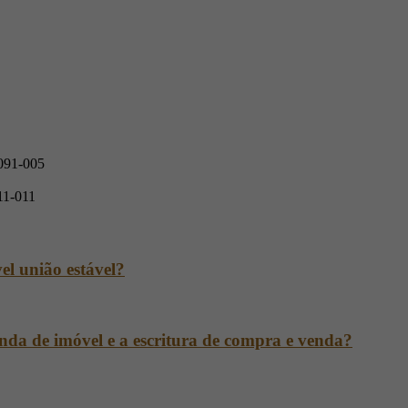
0091-005
11-011
el união estável?
nda de imóvel e a escritura de compra e venda?