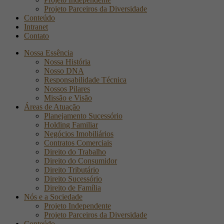
Projeto Parceiros da Diversidade
Conteúdo
Intranet
Contato
Nossa Essência
Nossa História
Nosso DNA
Responsabilidade Técnica
Nossos Pilares
Missão e Visão
Áreas de Atuação
Planejamento Sucessório
Holding Familiar
Negócios Imobiliários
Contratos Comerciais
Direito do Trabalho
Direito do Consumidor
Direito Tributário
Direito Sucessório
Direito de Família
Nós e a Sociedade
Projeto Independente
Projeto Parceiros da Diversidade
Conteúdo