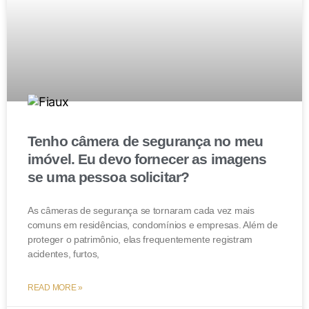
pouco poderão fazer com os bens enquanto forem
objeto do processo.
Por isso, caso você pretenda utilizar uma
holding
para
facilitar este processo, consulte um advogado!
Tenho câmera de segurança no meu
imóvel. Eu devo fornecer as imagens
se uma pessoa solicitar?
As câmeras de segurança se tornaram cada vez mais
comuns em residências, condomínios e empresas. Além de
proteger o patrimônio, elas frequentemente registram
acidentes, furtos,
READ MORE »