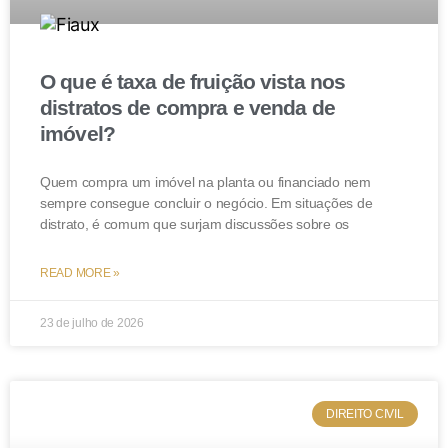
processuais ao final da ação que garante aos
interessados o acesso à justiça. Desprovimento do
agravo de instrumento. (TJ-RJ – AI:
O que é taxa de fruição vista nos
00518968220208190000, Relator: Des(a). ANA MARIA
distratos de compra e venda de
PEREIRA DE OLIVEIRA, Data de Julgamento:
imóvel?
27/08/2020, VIGÉSIMA SEXTA CÂMARA CÍVEL, Data
de Publicação: 28/08/2020)
Quem compra um imóvel na planta ou financiado nem
sempre consegue concluir o negócio. Em situações de
distrato, é comum que surjam discussões sobre os
Conclusão
READ MORE »
O que se verifica é que os custos de transmissão de
bens através de uma
holding
são bem menores do que
23 de julho de 2026
o processo de inventário.
Não se pode esquecer que o prazo de um processo
deste tipo poderá durar anos, o que leva a uma
DIREITO CIVIL
desvalorização do patrimônio, já que os herdeiros