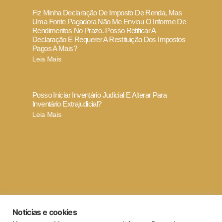
Fiz Minha Declaração De Imposto De Renda, Mas
Uma Fonte Pagadora Não Me Enviou O Informe De
Rendimentos No Prazo. Posso Retificar A
Declaração E Requerer A Restituição Dos Impostos
Pagos A Mais?
Leia Mais
Posso Iniciar Inventário Judicial E Alterar Para
Inventário Extrajudicial?
Leia Mais
Termo de Uso e Política de Privacidade
Notícias e cookies
Código de ética e conduta