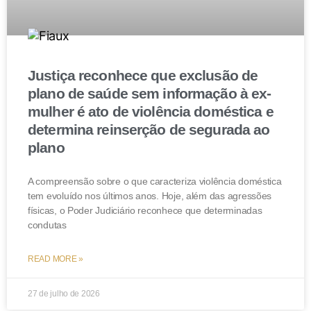
MAGALHÃES. Data de julgamento: 01 dez. 2021).
Conclusão
Justiça reconhece que exclusão de
A dissolução irregular da sociedade pode parecer uma
plano de saúde sem informação à ex-
via de urgência às empresas que não detém de capital
mulher é ato de violência doméstica e
para pagar os impostos. Porém, na prática, esta é uma
determina reinserção de segurada ao
saída que pode trazer sérios prejuízos aos sócios.
plano
Por isso, se sua empresa possui dívidas com o fisco,
A compreensão sobre o que caracteriza violência doméstica
procure um advogado.
tem evoluído nos últimos anos. Hoje, além das agressões
físicas, o Poder Judiciário reconhece que determinadas
condutas
READ MORE »
27 de julho de 2026