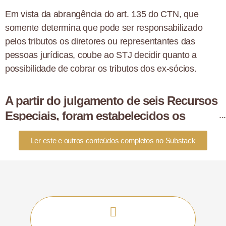
Em vista da abrangência do art. 135 do CTN, que
somente determina que pode ser responsabilizado
pelos tributos os diretores ou representantes das
pessoas jurídicas, coube ao STJ decidir quanto a
possibilidade de cobrar os tributos dos ex-sócios.
A partir do julgamento de seis Recursos
Especiais, foram estabelecidos os
Temas 962 e 981.
Ler este e outros conteúdos completos no Substack
O Tema 962 estabeleceu que a responsabilidade
tributária do ex-sócio só poderá ocorrer se ele for
responsável pela dissolução irregular da pessoa
jurídica. Caso ele tenha se retirado regularmente da
sociedade, não haverá a responsabilização.