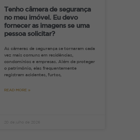
ito Privado, Data de Publicação:
Tenho câmera de segurança
no meu imóvel. Eu devo
fornecer as imagens se uma
pessoa solicitar?
As câmeras de segurança se tornaram cada
vez mais comuns em residências,
o aos seus herdeiros é uma importante
condomínios e empresas. Além de proteger
o patrimônio, elas frequentemente
registram acidentes, furtos,
ntar todos os comprovantes, de que a
de inventário.
READ MORE »
20 de julho de 2026