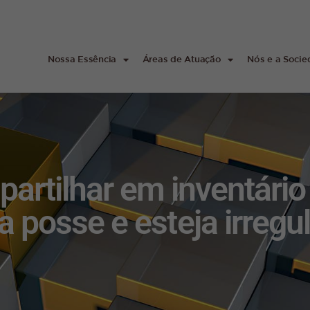
Nossa Essência
Áreas de Atuação
Nós e a Soci
 partilhar em inventári
a posse e esteja irregu