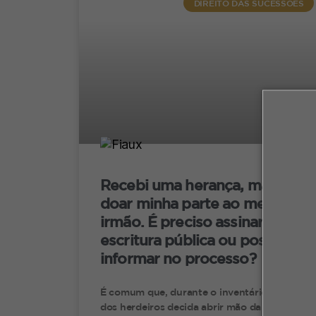
DIREITO DAS SUCESSÕES
t
t
A
i
u
C
a
Recebi uma herança, mas vou
E
doar minha parte ao meu
h
irmão. É preciso assinar uma
C
escritura pública ou posso só
b
informar no processo?
É comum que, durante o inventário, um
dos herdeiros decida abrir mão da própria