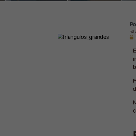
Po
htt
E
i
t
M
d
N
c