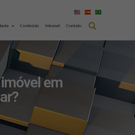
edade
Conteúdo
Intranet
Contato
o imóvel em
lar?