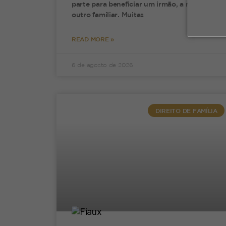
parte para beneficiar um irmão, a mãe ou
outro familiar. Muitas
A
o
READ MORE »
d
6 de agosto de 2026
U
A
DIREITO DE FAMÍLIA
d
c
i
A
m
c
a
1