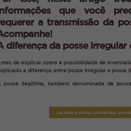
informações que você pre
requerer a transmissão da po
Acompanhe!
A diferença da posse irregular 
ntes de explicar sobre a possibilidade de inventaria
xplicado a diferença entre posse irregular e posse i
 posse ilegítima, também denominada de posse 
ediante
violência
; de
forma clandestina
, ou seja,
onhecimento público; e de
forma precária
, que
estituição, porém o possuidor se negou a fazer.
Ler este e outros conteúdos comp
uando a posse apresentar estas três característic
ermanecer com ela, tampouco solicitar a usucapião 