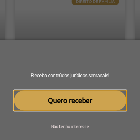
DIREITO DE FAMÍLIA
ransmitida aos herdeiros do possuidor e que perm
odos os itens que o falecido tinha, o que inclui a
ssim, da mesma forma que acontece em caso 
rregular, os herdeiros poderão buscar o proprietá
m acordo da posse.
aso o falecido tenha tido um contrato de gaveta 
 transferência da posse dentro do processo de inve
Receba conteúdos jurídicos semanais!
Contrato de namoro ainda
, por fim, caso o falecido tenha preenchido todo
resguarda partes de possível
erdeiros poderão iniciar um processo paralelo ao in
união estável?
Quero receber
om isso, após a finalização da usucapião, os her
em e deverão realizar a partilha do bem entre si, n
As relações afetivas mudaram bastante nos
últimos anos. Se antes o casamento era o
caminho natural para que um casal
Não tenho interesse
passasse a viver junto, hoje
O que diz a jurisprudência?