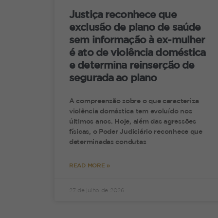
J
Justiça reconhece que
0
exclusão de plano de saúde
sem informação à ex-mulher
é ato de violência doméstica
e determina reinserção de
segurada ao plano
A
p
A compreensão sobre o que caracteriza
violência doméstica tem evoluído nos
últimos anos. Hoje, além das agressões
A
físicas, o Poder Judiciário reconhece que
p
determinadas condutas
E
READ MORE »
27 de julho de 2026