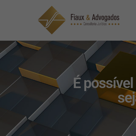
É possível
sej