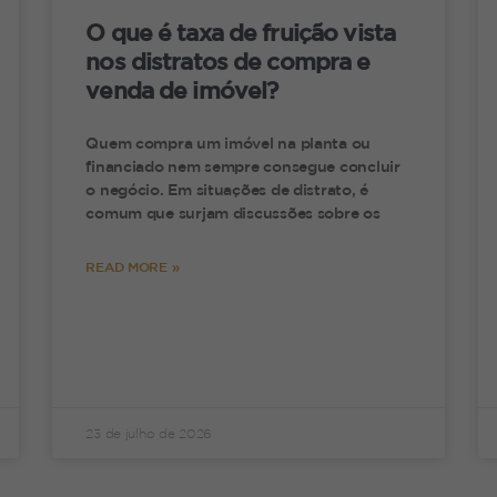
ulgamento: 01/07/2020, 37ª Câmara de Dire
O que é taxa de fruição vista
2/07/2020)
nos distratos de compra e
venda de imóvel?
Conclusão
Quem compra um imóvel na planta ou
financiado nem sempre consegue concluir
o negócio. Em situações de distrato, é
 possibilidade de transmissão da posse do falecid
comum que surjam discussões sobre os
revisão do nosso Código Civil.
READ MORE »
 nossa dica é: os beneficiários do bem devem ju
osse é justa e pacífica, antes de iniciar o processo 
m caso de dúvidas nossa equipe está a disposição!
23 de julho de 2026