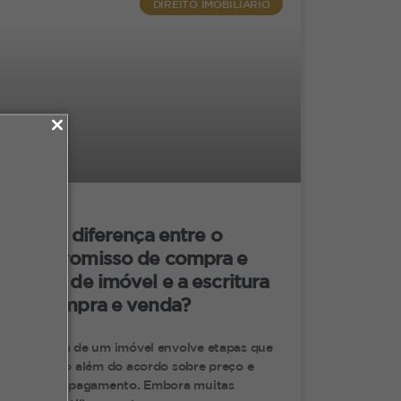
DIREITO IMOBILIÁRIO
ite que os herdeiros tenham direito a
 contagem do tempo no espaço.
de imóvel em que a propriedade é
rio do bem e requerer a assinatura de
com o proprietário, também é possível
ntário.
Qual a diferença entre o
s os requisitos para a usucapião, os
compromisso de compra e
ventário.
venda de imóvel e a escritura
deiros terão direito a propriedade do
de compra e venda?
os termos do inventário.
A compra de um imóvel envolve etapas que
vão muito além do acordo sobre preço e
forma de pagamento. Embora muitas