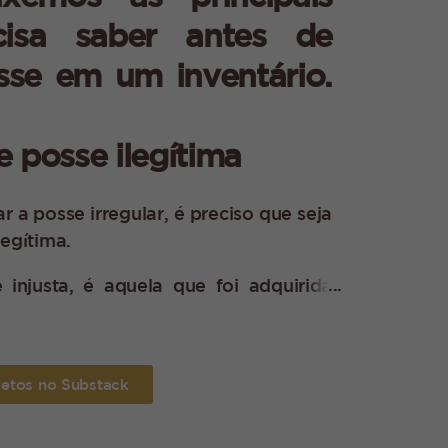
cisa saber antes de
sse em um inventário.
e posse ilegítima
r a posse irregular, é preciso que seja
legítima.
injusta, é aquela que foi adquirida
 de maneira sorrateira, sem que seja de
 é quando o proprietário solicitou a
letos no Substack
as, o possuidor não terá o direito de
ou a partilha em inventário.