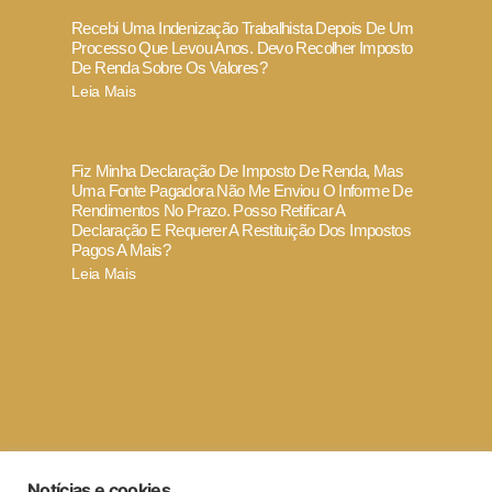
Recebi Uma Indenização Trabalhista Depois De Um
Processo Que Levou Anos. Devo Recolher Imposto
De Renda Sobre Os Valores?
Leia Mais
Fiz Minha Declaração De Imposto De Renda, Mas
Uma Fonte Pagadora Não Me Enviou O Informe De
Rendimentos No Prazo. Posso Retificar A
Declaração E Requerer A Restituição Dos Impostos
Pagos A Mais?
Leia Mais
Termo de Uso e Política de Privacidade
Notícias e cookies
Código de ética e conduta