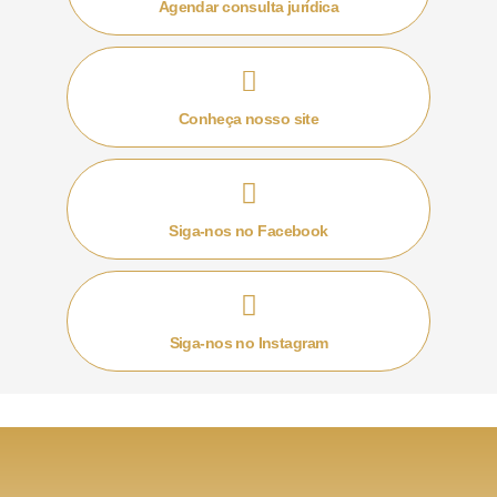
sobre este problema. O que o Código Civil prevê é
Agendar consulta jurídica
que, enquanto não for aberto o inventário, o imóvel
permanecerá em condomínio, devendo os herdeiros
responderem pelo bem.
Conheça nosso site
No entanto, a jurisprudência tem entendimento
consolidado de que é dever do herdeiro que
permanece no imóvel pagar alugar aos demais. Isto
por que, sendo uma propriedade comum, todos os
Siga-nos no Facebook
beneficiários do bem tem direito de usufrui-lo.
Quando um deles tira o direito de usufruto dos demais,
é dever do usufrutuário indenizar os co-herdeiros desta
Siga-nos no Instagram
privação.
Além disso, estando o bem em condomínio, todos os
seus respectivos donos possuem o direito de extrair os
frutos da propriedade. Quando somente um destes