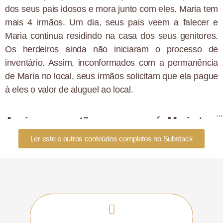
dos seus pais idosos e mora junto com eles. Maria tem
mais 4 irmãos. Um dia, seus pais veem a falecer e
Maria continua residindo na casa dos seus genitores.
Os herdeiros ainda não iniciaram o processo de
inventário. Assim, inconformados com a permanência
de Maria no local, seus irmãos solicitam que ela pague
à eles o valor de aluguel ao local.
Assim, a questão que surge é: Maria tem
o dever de pagar aluguel aos seus
Ler este e outros conteúdos completos no Substack
irmãos?
Esta é uma questão objeto de muita discussão no
poder judiciário, sendo extremamente comum.
Adiantamos que não existe nenhuma previsão legal