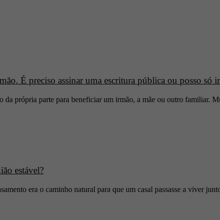
ferência do imóvel ao comprador. Sem o recolhimento não é possível r
ão. É preciso assinar uma escritura pública ou posso só 
 da própria parte para beneficiar um irmão, a mãe ou outro familiar. M
ião estável?
asamento era o caminho natural para que um casal passasse a viver junto