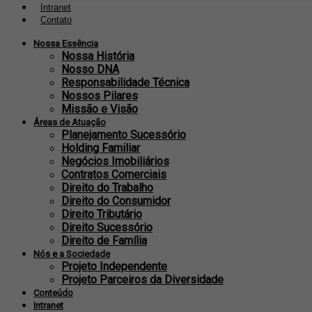
Intranet
Contato
Nossa Essência
Nossa História
Nosso DNA
Responsabilidade Técnica
Nossos Pilares
Missão e Visão
Áreas de Atuação
Planejamento Sucessório
Holding Familiar
Negócios Imobiliários
Contratos Comerciais
Direito do Trabalho
Direito do Consumidor
Direito Tributário
Direito Sucessório
Direito de Família
Nós e a Sociedade
Projeto Independente
Projeto Parceiros da Diversidade
Conteúdo
Intranet