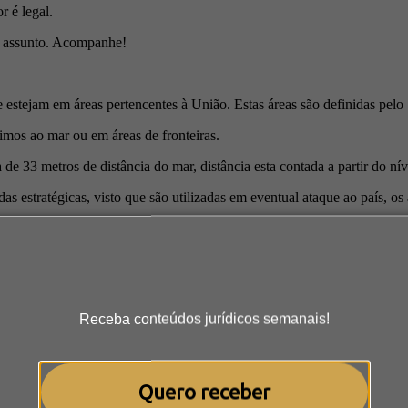
 é legal.
 o assunto. Acompanhe!
estejam em áreas pertencentes à União. Estas áreas são definidas pel
imos ao mar ou em áreas de fronteiras.
e 33 metros de distância do mar, distância esta contada a partir do ní
s estratégicas, visto que são utilizadas em eventual ataque ao país, o
hida diretamente à União, ou seja, não é necessário que o comprador 
que pode significar um custo a mais para os adquirentes.
Receba conteúdos jurídicos semanais!
r doado ou transmitido em herança para terceiros.
rimônio da União (SPU) instituiu como parte de um programa do gover
Quero receber