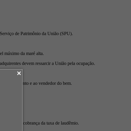
o Serviço de Patrimônio da União (SPU).
vel máximo da maré alta.
s adquirentes devem ressarcir a União pela ocupação.
faça o pagamento e ao vendedor do bem.
no o fim da cobrança da taxa de laudêmio.