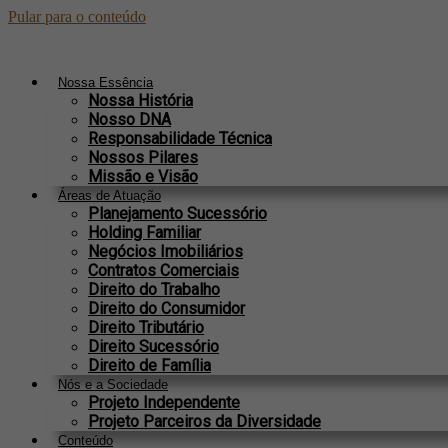
Pular para o conteúdo
Nossa Essência
Nossa História
Nosso DNA
Responsabilidade Técnica
Nossos Pilares
Missão e Visão
Áreas de Atuação
Planejamento Sucessório
Holding Familiar
Negócios Imobiliários
Contratos Comerciais
Direito do Trabalho
Direito do Consumidor
Direito Tributário
Direito Sucessório
Direito de Família
Nós e a Sociedade
Projeto Independente
Projeto Parceiros da Diversidade
Conteúdo