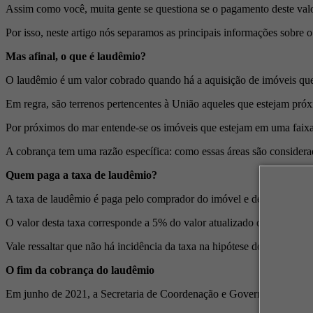
Assim como você, muita gente se questiona se o pagamento deste valor
Por isso, neste artigo nós separamos as principais informações sobre
Mas afinal, o que é laudêmio?
O laudêmio é um valor cobrado quando há a aquisição de imóveis que 
Em regra, são terrenos pertencentes à União aqueles que estejam próx
Por próximos do mar entende-se os imóveis que estejam em uma faixa d
A cobrança tem uma razão específica: como essas áreas são considerada
Quem paga a taxa de laudêmio?
A taxa de laudêmio é paga pelo comprador do imóvel e deve ser recol
O valor desta taxa corresponde a 5% do valor atualizado do imóvel, o 
Vale ressaltar que não há incidência da taxa na hipótese do imóvel se
O fim da cobrança do laudêmio
Em junho de 2021, a Secretaria de Coordenação e Governança do Pat