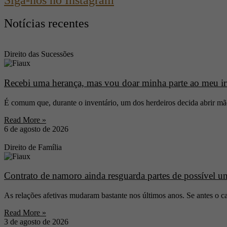
Conclusão
Notícias recentes
O pagamento da taxa de laudêmio é condição fundamental para a trans
Se você ficou com dúvidas vale a pena consultar o seu advogado!
Direito das Sucessões
Recebi uma herança, mas vou doar minha parte ao meu irm
É comum que, durante o inventário, um dos herdeiros decida abrir mão
Read More »
6 de agosto de 2026
Direito de Família
Contrato de namoro ainda resguarda partes de possível un
As relações afetivas mudaram bastante nos últimos anos. Se antes o c
Read More »
3 de agosto de 2026