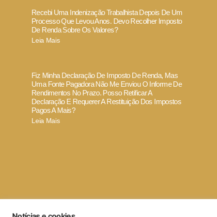
Recebi Uma Indenização Trabalhista Depois De Um
Processo Que Levou Anos. Devo Recolher Imposto
De Renda Sobre Os Valores?
Leia Mais
Fiz Minha Declaração De Imposto De Renda, Mas
Uma Fonte Pagadora Não Me Enviou O Informe De
Rendimentos No Prazo. Posso Retificar A
Declaração E Requerer A Restituição Dos Impostos
Pagos A Mais?
Leia Mais
Termo de Uso e Política de Privacidade
Notícias e cookies
Código de ética e conduta