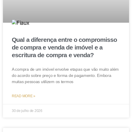
mera consolidação do domínio na pessoa do nu-
proprietário. Sentença mantida. (TJ-RJ – APL:
01313671820188190001, Relator: Des(a). SÔNIA DE
FÁTIMA DIAS, Data de Julgamento: 24/02/2021,
VIGÉSIMA TERCEIRA CÂMARA CÍVEL, Data de
Qual a diferença entre o compromisso
Publicação: 01/03/2021)
de compra e venda de imóvel e a
escritura de compra e venda?
Conclusão
A compra de um imóvel envolve etapas que vão muito além
do acordo sobre preço e forma de pagamento. Embora
A reserva de usufruto pode ser um excelente
muitas pessoas utilizem os termos
instrumento do planejamento sucessório. E, por isso, o
pagamento de impostos também deve ser incluído
READ MORE »
neste plano.
30 de julho de 2026
Em caso de dúvidas, consulte um advogado!