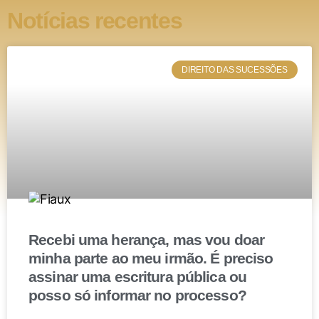
que o usufrutuário deixa de ter direito de usufruir do
Notícias recentes
bem, o que, na maioria das vezes, ocorre no momento
da morte do usufrutuário.
DIREITO DAS SUCESSÕES
O que diz a jurisprudência?
Ainda que o recolhimento do ITCMD seja intrínseco à
doação com reserva de usufruto, cada estado poderá
estabelecer as regras de cobrança. No estado do Rio
de Janeiro, por exemplo, havia uma regra instituída em
1989 que determinava que o pagamento do ITCMD
deveria ser feito 50% na doação e 50% na extinção do
usufruto. Porém, em 2016 houve a mudança da lei e
Recebi uma herança, mas vou doar
passou a ser devida a totalidade do ITCMD no
minha parte ao meu irmão. É preciso
momento da doação.
assinar uma escritura pública ou
posso só informar no processo?
Desde modo, as doações que feitas na vigência da lei