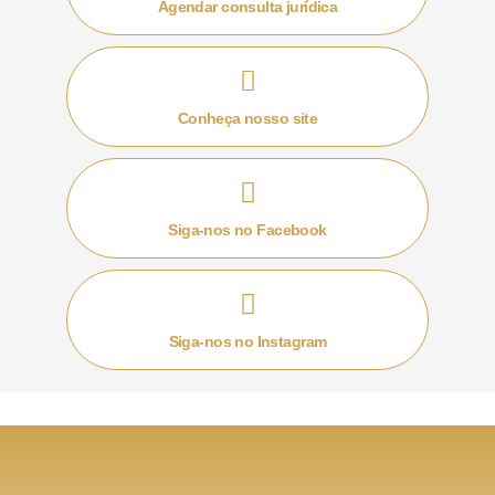
Agendar consulta jurídica
bem, ainda que o beneficiário vire proprietário do bem
e passe a arcar com as demais obrigações, como o
IPTU, por exemplo.
Conheça nosso site
Quando deve ser feito o pagamento?
Como o ITCMD é um imposto de competência
Siga-nos no Facebook
estadual, o momento do pagamento varia de estado
para estado. No caso do estado de São Paulo, por
exemplo, no momento da doação é recolhido 2/3 do
valor do ITCMD, e a parcela restante (1/3), é paga na
Siga-nos no Instagram
extinção do usufruto. Já no estado do Rio de Janeiro,
desde 2015 o pagamento do ITCMD é pago no
momento da doação.
Por extinção de usufruto entende-se o momento em