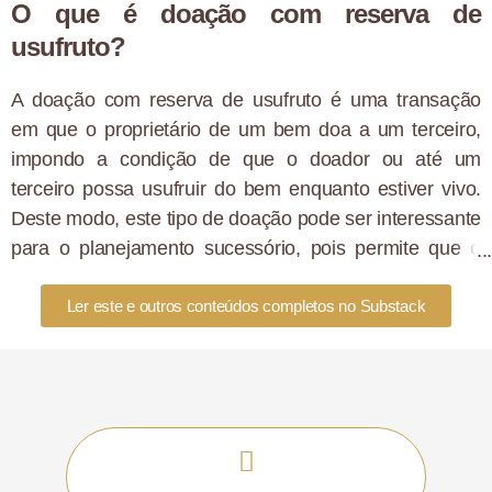
O que é doação com reserva de
usufruto?
A doação com reserva de usufruto é uma transação
em que o proprietário de um bem doa a um terceiro,
impondo a condição de que o doador ou até um
terceiro possa usufruir do bem enquanto estiver vivo.
Deste modo, este tipo de doação pode ser interessante
para o planejamento sucessório, pois permite que o
dono do patrimônio doe os bens aos herdeiros e
continue usufruindo dos objetos. E, por usufruir
Ler este e outros conteúdos completos no Substack
entende-se que o usufrutuário poderá utilizar, retirar os
frutos, emprestar, etc., sendo vedada a venda.
Quem deve realizar o pagamento?
O pagamento do ITCMD deve ser feito pelo doador do