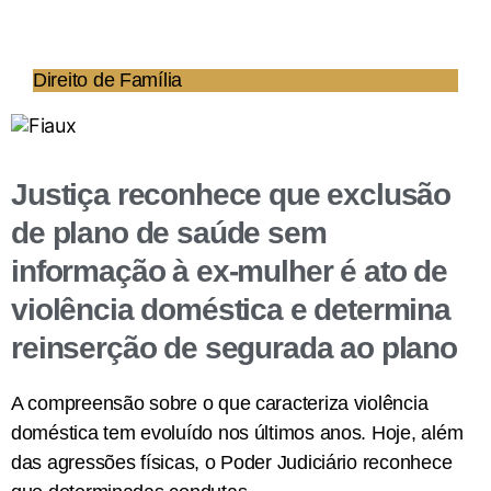
sendo, agora, médico formado.
Infirmar as
conclusões do julgado, nesse ponto, demandaria o
revolvimento do suporte fático-probatório dos autos, o
Direito de Família
que encontra óbice na Súmula 7 desta Corte Superior
.
4. Agravo interno a que se nega provimento. (STJ –
AgInt no AREsp: 1618149 SP 2019/0337946-2,
Justiça reconhece que exclusão
Relator: Ministro RAUL ARAÚJO, Data de Julgamento:
24/08/2020, T4 – QUARTA TURMA, Data de
de plano de saúde sem
Publicação: DJe 15/09/2020)
informação à ex-mulher é ato de
violência doméstica e determina
Conclusão
reinserção de segurada ao plano
A minoração do valor da pensão alimentícia é assunto
A compreensão sobre o que caracteriza violência
delicado e a diminuição só poderá ocorrer mediante
doméstica tem evoluído nos últimos anos. Hoje, além
fundada justificativa. Tal questão visa prevenir que os
das agressões físicas, o Poder Judiciário reconhece
devedores prejudiquem a subsistência dos seus filhos