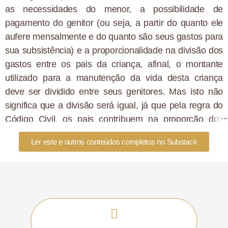
as necessidades do menor, a possibilidade de
pagamento do genitor (ou seja, a partir do quanto ele
aufere mensalmente e do quanto são seus gastos para
sua subsistência) e a proporcionalidade na divisão dos
gastos entre os pais da criança, afinal, o montante
utilizado para a manutenção da vida desta criança
deve ser dividido entre seus genitores. Mas isto não
significa que a divisão será igual, já que pela regra do
Código Civil, os pais contribuem na proporção dos
seus recursos, isto é, quem ganha mais contribui mais.
Ler este e outros conteúdos completos no Substack
No entanto, uma dúvida que surge entre os genitores
que devem os valores de pensão é quanto a existência
de uma nova união feita por ele e a possibilidade de
minoração dos alimentos.
Seria possível diminuir o
valor da pensão, exclusivamente, com base nessa
nova união?
Afinal, uma nova união ou o nascimento