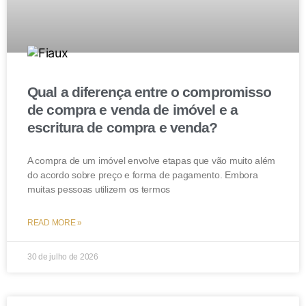
anunciante por meio de whatsapp. Negociação feita
com pessoa que não era proprietário do veículo. Autor
que não se utiliza das cautelas exigidas para
consumação de compra e venda de veículo. Sentença
mantida. DESPROVIMENTO DO RECURSO. (TJRJ –
Qual a diferença entre o compromisso
0026279-87.2018.8.19.0066 – APELAÇÃO. Des(a).
de compra e venda de imóvel e a
MÔNICA DE FARIA SARDAS – Julgamento:
escritura de compra e venda?
12/05/2022 – VIGÉSIMA SEGUNDA CÂMARA CÍVEL)
A compra de um imóvel envolve etapas que vão muito além
do acordo sobre preço e forma de pagamento. Embora
Conclusão
muitas pessoas utilizem os termos
Se você teve problemas com o produto adquirido pela
READ MORE »
internet e a plataforma virtual não solucionou o caso,
não hesite em procurar o Procon da sua cidade.
30 de julho de 2026
Em todos os casos, a nossa recomendação é que,
antes de tudo, o consumidor se informe sobre as