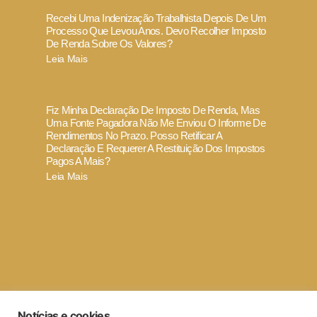
Recebi Uma Indenização Trabalhista Depois De Um
Processo Que Levou Anos. Devo Recolher Imposto
De Renda Sobre Os Valores?
Leia Mais
Fiz Minha Declaração De Imposto De Renda, Mas
Uma Fonte Pagadora Não Me Enviou O Informe De
Rendimentos No Prazo. Posso Retificar A
Declaração E Requerer A Restituição Dos Impostos
Pagos A Mais?
Leia Mais
Termo de Uso e Política de Privacidade
Notícias e cookies
Código de ética e conduta