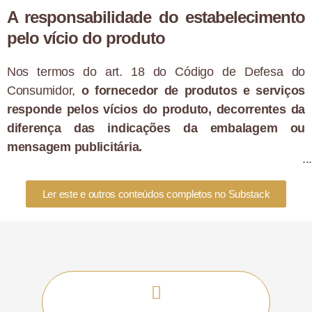
A responsabilidade do estabelecimento
pelo vício do produto
Nos termos do art. 18 do Código de Defesa do
Consumidor,
o fornecedor de produtos e serviços
responde pelos vícios do produto, decorrentes da
diferença das indicações da embalagem ou
mensagem publicitária.
Dentro deste rol, entram as diferenças entre o anúncio
Ler este e outros conteúdos completos no Substack
da internet com o produto que chegou na residência do
cliente.
Neste caso, o CDC estabelece que o estabelecimento
tem
trinta dias
para sanar o vício. E nos termos do art.
18, primeiro o estabelecimento deve enviar o produto
correto ao cliente.