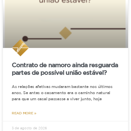
O que diz a jurisprudência?
Vejamos a decisão do STJ sobre o caso aqui em
discussão:
RECURSO ESPECIAL. CONSUMIDOR.
PROCESSO COLETIVO. OMISSÕES. AUSÊNCIA.
AUSÊNCIA DE FUNDAMENTAÇÃO. NÃO
Contrato de namoro ainda resguarda
OCORRÊNCIA. DANOS MORAIS INDIVIDUAIS.
partes de possível união estável?
AUSÊNCIA DE PREQUESTIONAMENTO. DANOS
As relações afetivas mudaram bastante nos últimos
MATERIAIS INDIVIDUAIS. SÚMULA 7/STJ.
anos. Se antes o casamento era o caminho natural
LITIGÂNCIA DE MÁ-FÉ. SÚMULA 7/STJ. DANO
para que um casal passasse a viver junto, hoje
MORAL COLETIVO. NÃO CARACTERIZAÇÃO.
DEMANDA QUE ENVOLVE A TUTELA DE
READ MORE »
DIREITOS INDIVIDUAIS HOMOGÊNEOS. 5- No
que diz respeito à tese relativa à caracterização
3 de agosto de 2026