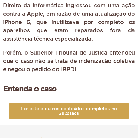
Direito da Informática ingressou com uma ação
contra a Apple, em razão de uma atualização do
iPhone 6, que inutilizava por completo os
aparelhos que eram reparados fora da
assistência técnica especializada.
Porém, o Superior Tribunal de Justiça entendeu
que o caso não se trata de indenização coletiva
e negou o pedido do IBPDI.
Entenda o caso
O cerne do problema em discussão
foi uma
Ler este e outros conteúdos completos no
atualização do celular iPhone
6 feita pela Apple
Substack
em 2017, que inutilizava os aparelhos que
tivessem sido reparados por terceiros alheiros à
rede credenciada pela fabricante. A atualização