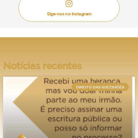
dos consumidores afetados.
Siga-nos no Instagram
Em sede de Recurso Especial, os ministros do
STJ entenderam que
não houve dano moral
coletivo, tendo em vista que não houve ofensa a
direitos coletivos, mas sim, lesão a direito
patrimonial de um grupo de pessoas, quais
sejam as proprietárias do aparelho iPhone 6.
Notícias recentes
Assim, o STJ decidiu que a ação da Apple foi
abusiva com os consumidores, mas que a
DIREITO DAS SUCESSÕES
discussão dos danos morais não deveria ser
realizada em sede de ação coletiva e sim de
forma individual.
O que fazer em casos semelhantes?