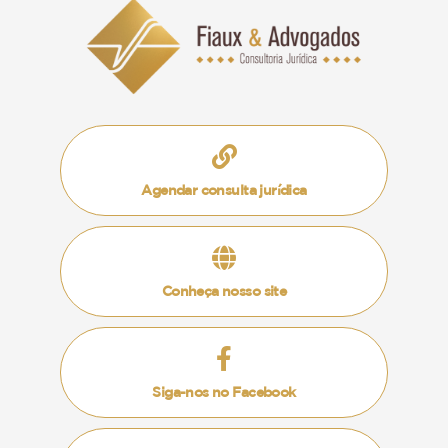
em questão foi para o sistema operacional iOS
9.
A ação coletiva foi proposta pelo IBPDI, que
visou pleitear a indenização dos consumidores
que tivessem sofrido pelo ato e, ainda, obrigar a
empresa a reparar o problema dos
Agendar consulta jurídica
consumidores lesados.
No entanto, em 1º e 2º grau, os magistrados
entenderam que o Instituto Brasileiro de Política
Conheça nosso site
e Direito da Informática não possuía
competência para ajuizar uma ação deste porte,
tendo em vista que a ação coletiva deve ser
proposta pelo Ministério Público. Além disso, os
Siga-nos no Facebook
tribunais em questão condenaram a Apple a
realizar os reparos necessários aos aparelhos