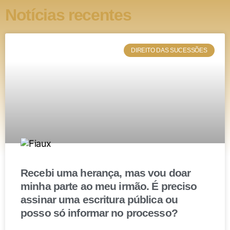
Relevância das cláusulas de
Notícias recentes
incomunicabilidade, inalienabilidade e
impenhorabilidade neste cenário
DIREITO DAS SUCESSÕES
Dentro da doação de cotas da
holding
familiar, além da
instituição de usufruto, é imprescindível que seja a
doação seja gravada com cláusula de
incomunicabilidade, inalienabilidade e
impenhorabilidade.
Isto por que, seria pouco efetiva a possibilidade de o
doador continuar desfrutando das cotas da empresa
se, a qualquer momento, os beneficiários das cotas
Recebi uma herança, mas vou doar
sociais repassarem partes da sociedade, seja por
minha parte ao meu irmão. É preciso
venda, pelo penhor de dívida ou por comunicação ao
assinar uma escritura pública ou
posso só informar no processo?
cônjuge.