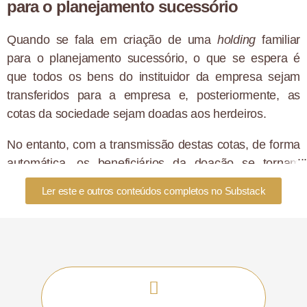
para o planejamento sucessório
Quando se fala em criação de uma
holding
familiar
para o planejamento sucessório, o que se espera é
que todos os bens do instituidor da empresa sejam
transferidos para a empresa e, posteriormente, as
cotas da sociedade sejam doadas aos herdeiros.
No entanto, com a transmissão destas cotas, de forma
automática, os beneficiários da doação se tornam
proprietários dos bens que estão em nome da
holding.
Ler este e outros conteúdos completos no Substack
Deste modo, os doadores se encontrarão sem suporte,
já que todos os seus bens foram transmitidos aos seus
herdeiros.
A partir daí, a cláusula de usufruto se torna uma
alternativa para este problema. Com a reserva de