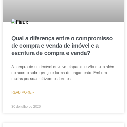
de fraude à execução, vez que a constituição de
usufruto vitalício e de cláusula de impenhorabilidade,
incomunicabilidade e de inalienabilidade pela doadora,
não demonstra por si só interesse escuso de frustrar
direito de credores do donatário (executado). AGRAVO
Qual a diferença entre o compromisso
DE INSTRUMENTO IMPROVIDO. (TJ-SP – AI:
de compra e venda de imóvel e a
20592068620158260000 SP 2059206-
escritura de compra e venda?
86.2015.8.26.0000, Relator: Maria Lúcia Pizzotti, Data
de Julgamento: 22/07/2016, 30ª Câmara de Direito
A compra de um imóvel envolve etapas que vão muito além
Privado, Data de Publicação: 24/07/2016)
do acordo sobre preço e forma de pagamento. Embora
muitas pessoas utilizem os termos
Conclusão
READ MORE »
A possibilidade de usufruto das cotas da sociedade é o
30 de julho de 2026
que torna efetivo o planejamento societário dentro da
holding
familiar.