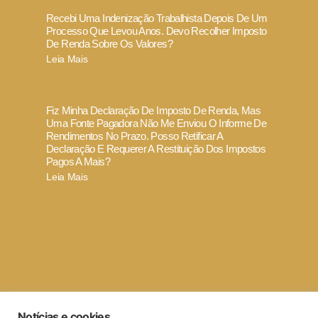
Recebi Uma Indenização Trabalhista Depois De Um
Processo Que Levou Anos. Devo Recolher Imposto
De Renda Sobre Os Valores?
Leia Mais
Fiz Minha Declaração De Imposto De Renda, Mas
Uma Fonte Pagadora Não Me Enviou O Informe De
Rendimentos No Prazo. Posso Retificar A
Declaração E Requerer A Restituição Dos Impostos
Pagos A Mais?
Leia Mais
Termo de Uso e Política de Privacidade
Notícias e cookies
Código de ética e conduta