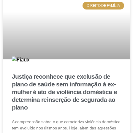
Por isso, é essencial que o contrato de doação de
DIREITO DE FAMÍLIA
cotas seja elaborado por um advogado especialista, no
intuito de tornar eficaz a transmissão destas partes da
empresa aos herdeiros.
Justiça reconhece que exclusão de
plano de saúde sem informação à ex-
mulher é ato de violência doméstica e
determina reinserção de segurada ao
plano
A compreensão sobre o que caracteriza violência doméstica
tem evoluído nos últimos anos. Hoje, além das agressões