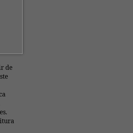
ode
ir de
ste
ca
m
es.
itura