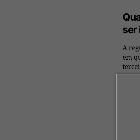
Qua
ser
A reg
em qu
terce
propr
quand
possa
Outra
haja 
de ter