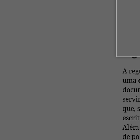
Diant
ser u
Os 
reg
A reg
uma
docum
servi
que, 
escri
Além 
de po