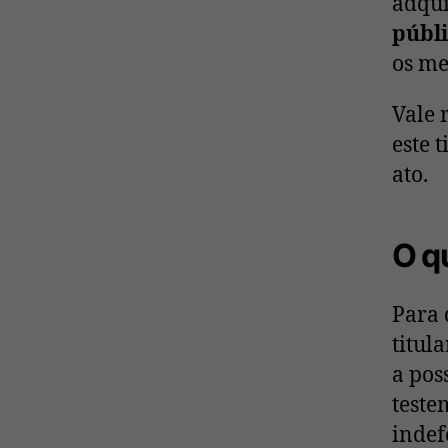
adqui
públi
os me
Vale 
este 
ato.
O q
Para 
titul
a pos
teste
indef