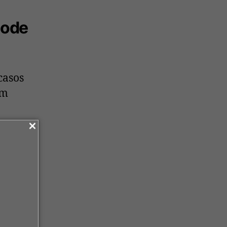
pode
casos
um
e
a que
rbação