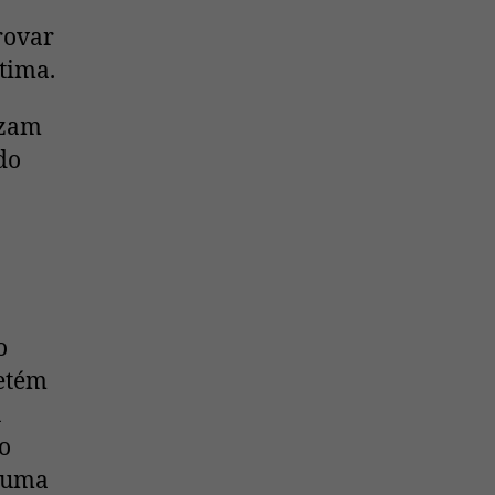
rovar
ítima.
izam
do
o
detém
u
o
m uma