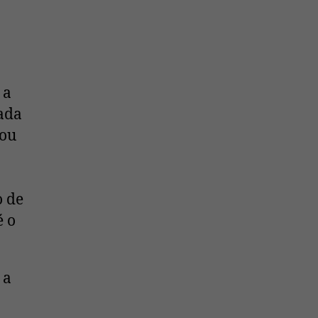
 a
zada
 ou
o de
é o
 a