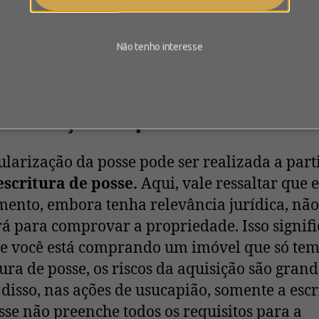
e destes cenários, a regularização da posse p
ma alternativa importante.
Não tenho interesse
procedimentos para a
ularização da posse
ularização da posse pode ser realizada a part
escritura de posse.
Aqui, vale ressaltar que e
ento, embora tenha relevância jurídica, não
rá para comprovar a propriedade. Isso signifi
se você está comprando um imóvel que só te
tura de posse, os riscos da aquisição são grand
disso, nas ações de usucapião, somente a escr
sse não preenche todos os requisitos para a