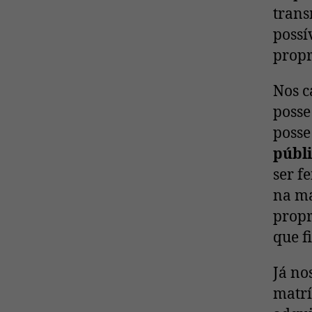
trans
possí
propr
Nos c
posse
posse
públi
ser f
na ma
propr
que f
Já no
matrí