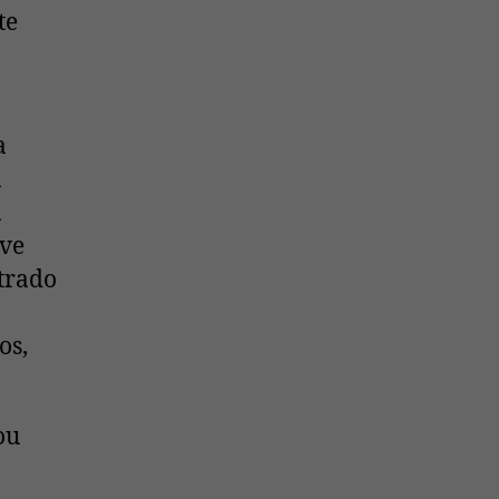
te
a
a
a
eve
strado
os,
ou