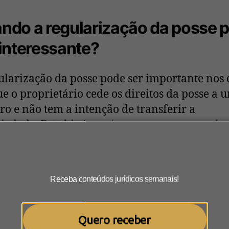
ndo a regularização da posse 
 interessante?
ularização da posse pode ser importante nos 
e o proprietário cede os direitos da posse a 
iro e não tem a intenção de transferir a
iedade. Esta hipótese é comum, por exemplo,
o um pai cede o imóvel ao filho, para que el
 residir lá por um tempo.
Receba conteúdos jurídicos semanais!
 hipótese importante de regularização é par
o devido direito de proteger a posse da pertu
ceiros.
Quero receber