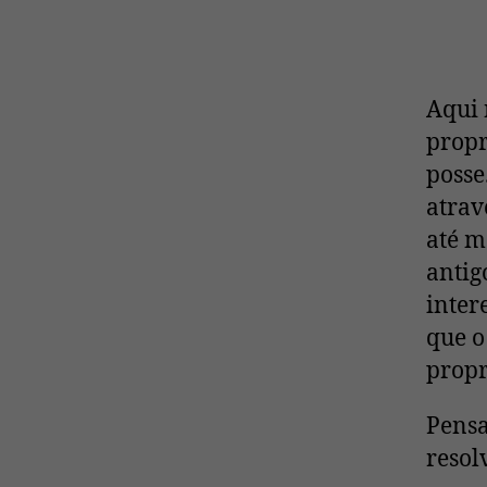
Aqui 
propr
posse
atrav
até m
antig
inter
que o
propr
Pensa
resol