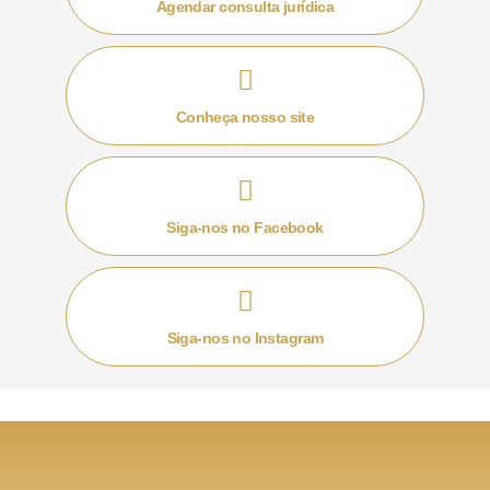
que,
o caso julgado se enquadrava no art. 3º, II da
Agendar consulta jurídica
Lei n. 8.009/1990 e que, portanto, poderia o bem ser
penhorado.
Conheça nosso site
O que diz a lei que regula a
impenhorabilidade do bem de família?
A Lei n. 8.009/1990 dispõe sobre a impenhorabilidade
Siga-nos no Facebook
e lista as regras e exceções do tema. Com isso, o que
se verifica é que a impenhorabilidade não é absoluta,
isto é, é possível sim que haja a penhora do bem caso
incorram um dos motivos listados na lei.
Siga-nos no Instagram
No art. 3º, II da referida lei fica expresso que é possível
a penhora do bem de família caso o proprietário seja
titular de crédito decorrente de financiamento
destinado à construção ou à aquisição do imóvel.