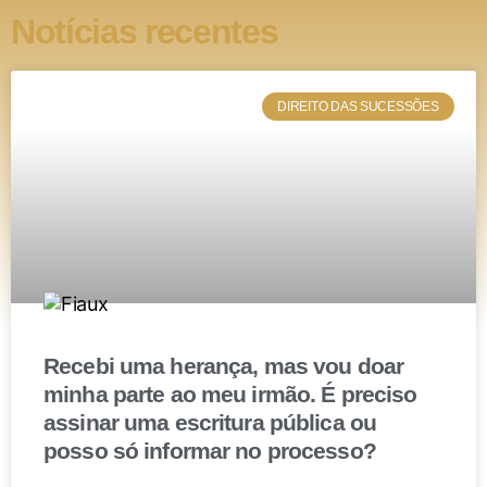
Notícias recentes
Com isso, em primeiro momento seria possível
entender que, a cobrança de dívida para construção do
imóvel que não tenha sido obtida a partir de
DIREITO DAS SUCESSÕES
financiamento não ensejaria na penhora do imóvel.
Porém, a interpretação do STJ foi de que o inciso II do
art. 3º tem por sentido coibir que o devedor utilize a
impenhorabilidade para não quitar as dívidas
decorrentes da aquisição do imóvel.
Logo, o STJ abriu um precedente de que a penhora do
bem de família ocorrerá sempre que a dívida for
Recebi uma herança, mas vou doar
decorrente da obtenção ou construção do bem, não
minha parte ao meu irmão. É preciso
sendo necessário que ela tenha sido contraída através
assinar uma escritura pública ou
de financiamento.
posso só informar no processo?