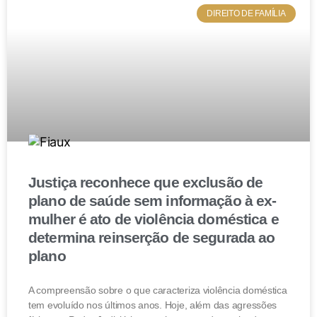
As contínuas interpretações do STJ tem demonstrado
DIREITO DE FAMÍLIA
que o tribunal vem tornando o exemplificativo o rol de
exceções da lei de impenhorabilidade do bem de
família;
Com isso, cada vez a jurisprudência têm diminuído a
proteção do bem de família e, consequentemente, o
direito constitucional a moradia.
Fique atento ao nosso blog e saiba mais sobre este
tema!
Justiça reconhece que exclusão de
plano de saúde sem informação à ex-
mulher é ato de violência doméstica e
determina reinserção de segurada ao
plano
A compreensão sobre o que caracteriza violência doméstica
tem evoluído nos últimos anos. Hoje, além das agressões