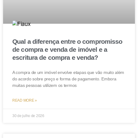
débito derivado de negócio jurídico envolvendo o
próprio bem. Portanto, a dívida relativa a contrato de
empreitada global, porque viabiliza a construção do
imóvel, está abrangida pela exceção prevista no art. 3º,
II, da Lei nº 8.009/90. 5. A ausência de decisão acerca
Qual a diferença entre o compromisso
de dispositivo legal apontado como violado – na
de compra e venda de imóvel e a
hipótese, o art. 269 do CPC/2015 – impede o
escritura de compra e venda?
conhecimento do recurso especial quanto ao ponto. 6.
Recurso especial parcialmente conhecido e, nessa
A compra de um imóvel envolve etapas que vão muito além
extensão, não provido, sem majoração de honorários.
do acordo sobre preço e forma de pagamento. Embora
muitas pessoas utilizem os termos
(REsp n. 1.976.743/SC, relatora Ministra Nancy
Andrighi, Terceira Turma, julgado em 8/3/2022, DJe de
READ MORE »
11/3/2022.)
30 de julho de 2026
Conclusão