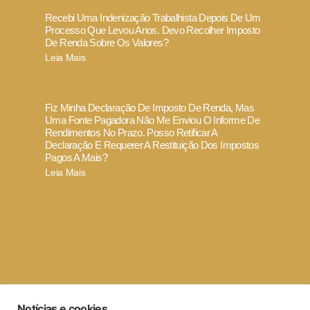
Recebi Uma Indenização Trabalhista Depois De Um
Processo Que Levou Anos. Devo Recolher Imposto
De Renda Sobre Os Valores?
Leia Mais
Fiz Minha Declaração De Imposto De Renda, Mas
Uma Fonte Pagadora Não Me Enviou O Informe De
Rendimentos No Prazo. Posso Retificar A
Declaração E Requerer A Restituição Dos Impostos
Pagos A Mais?
Leia Mais
Termo de Uso e Política de Privacidade
Notícias e cookies
Código de ética e conduta