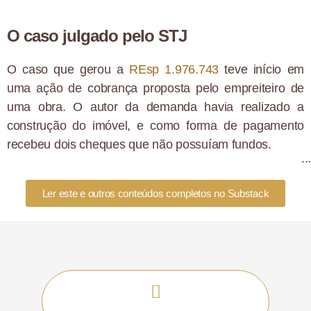
O caso julgado pelo STJ
O caso que gerou a
REsp 1.976.743
teve início em
uma ação de cobrança proposta pelo empreiteiro de
uma obra. O autor da demanda havia realizado a
construção do imóvel, e como forma de pagamento
recebeu dois cheques que não possuíam fundos.
Após a cobrança dos valores, o único bem encontrado
em nome do devedor era o imóvel construído.
Ler este e outros conteúdos completos no Substack
Em sede de defesa, o executado alegou que o imóvel
era bem de família e que, portanto, não poderia ser
penhorado.
Porém, em sede de recurso especial, o STJ entendeu